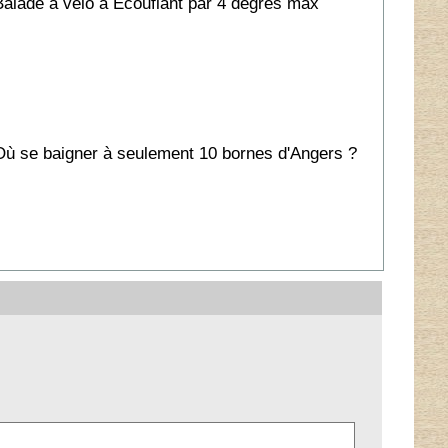
Balade à vélo à Ecouflant par 4 degrés max
Où se baigner à seulement 10 bornes d'Angers ?