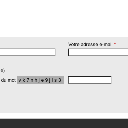
Votre adresse e-mail
*
ce)
e du mot
vk7nhje9jls3