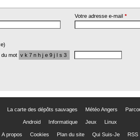
Votre adresse e-mail
*
ce)
e du mot
vk7nhje9jls3
La carte des dépôts sauvages
Météo Angers
Parco
Android
Informatique
Jeux
Linux
A propos
Cookies
Plan du site
Qui Suis-Je
RSS