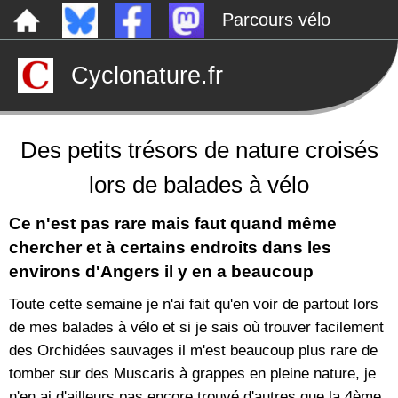
Parcours vélo
Dépôts sauvages
Cyclonature.fr
Le canal de Nantes à Brest à vélo
Tarp
Rechercher
Des petits trésors de nature croisés
lors de balades à vélo
Ce n'est pas rare mais faut quand même
chercher et à certains endroits dans les
environs d'Angers il y en a beaucoup
Toute cette semaine je n'ai fait qu'en voir de partout lors
de mes balades à vélo et si je sais où trouver facilement
des Orchidées sauvages il m'est beaucoup plus rare de
tomber sur des Muscaris à grappes en pleine nature, je
n'en ai d'ailleurs pas encore trouvé d'autres que la 4ème