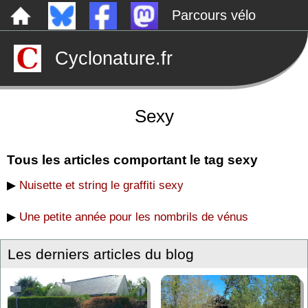
Parcours vélo
Dépôts sauvages
Cyclonature.fr
Le canal de Nantes à Brest à vélo
Tarp
Rechercher
Sexy
Tous les articles comportant le tag sexy
▶
Nuisette et string le graffiti sexy
▶
Une petite année pour les nombrils de vénus
Les derniers articles du blog