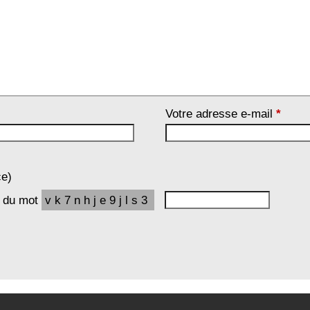
Votre adresse e-mail
*
ce)
e du mot
vk7nhje9jls3