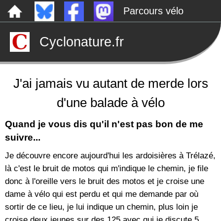
Parcours vélo
Dépôts sauvages
Cyclonature.fr
Le canal de Nantes à Brest à vélo
Tarp
Rechercher
J'ai jamais vu autant de merde lors
d'une balade à vélo
Quand je vous dis qu'il n'est pas bon de me
suivre...
Je découvre encore aujourd'hui les ardoisières à Trélazé,
là c'est le bruit de motos qui m'indique le chemin, je file
donc à l'oreille vers le bruit des motos et je croise une
dame à vélo qui est perdu et qui me demande par où
sortir de ce lieu, je lui indique un chemin, plus loin je
croise deux jeunes sur des 125 avec qui je discute 5