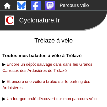
Parcours vélo
Dépôts sauvages
Cyclonature.fr
Le canal de Nantes à Brest à vélo
Tarp
Rechercher
Trélazé à vélo
Toutes mes balades à vélo à Trélazé
▶
Encore un dépôt sauvage dans dans les Grands
Carreaux des Ardosières de Trélazé
▶
Et encore une voiture brulée sur le parking des
Ardoisières
▶
Un fourgon brulé découvert sur mon parcours vélo