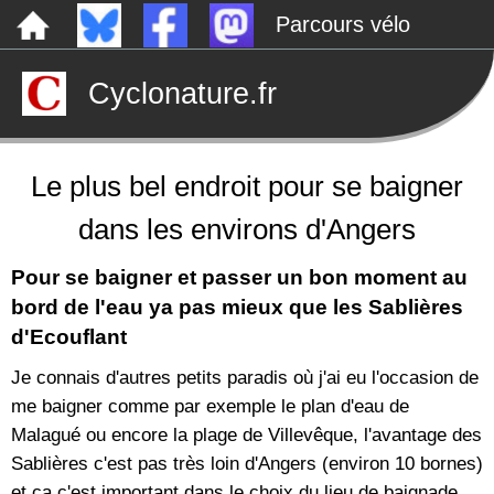
Parcours vélo
Dépôts sauvages
Cyclonature.fr
Le canal de Nantes à Brest à vélo
Tarp
Rechercher
Le plus bel endroit pour se baigner
dans les environs d'Angers
Pour se baigner et passer un bon moment au
bord de l'eau ya pas mieux que les Sablières
d'Ecouflant
Je connais d'autres petits paradis où j'ai eu l'occasion de
me baigner comme par exemple le plan d'eau de
Malagué ou encore la plage de Villevêque, l'avantage des
Sablières c'est pas très loin d'Angers (environ 10 bornes)
et ça c'est important dans le choix du lieu de baignade,