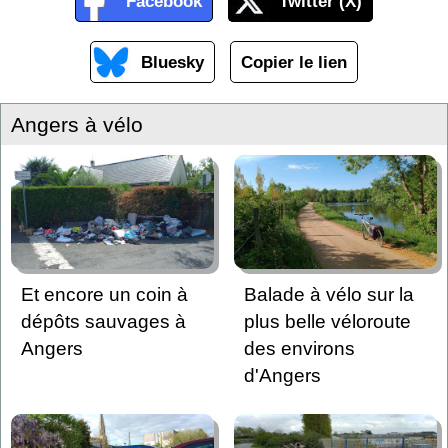
Facebook
Twitter (X)
Bluesky
Copier le lien
Angers à vélo
Et encore un coin à
Balade à vélo sur la
dépôts sauvages à
plus belle véloroute
Angers
des environs
d'Angers