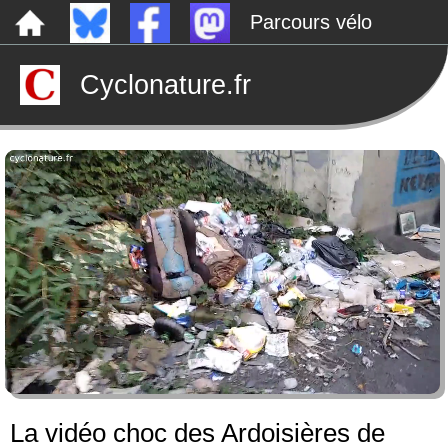
Parcours vélo
Dépôts sauvages
Cyclonature.fr
Le canal de Nantes à Brest à vélo
Tarp
Rechercher
La vidéo choc des Ardoisières de