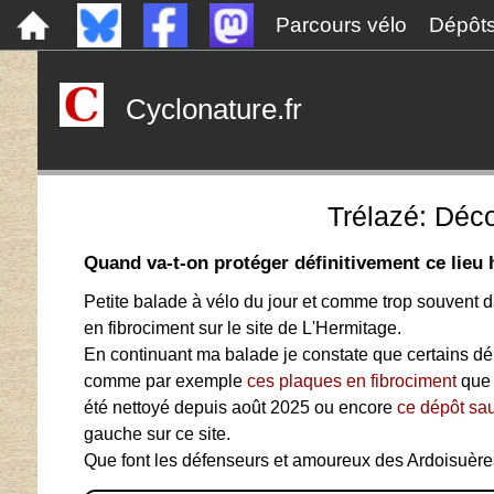
Parcours vélo
Dépôt
Cyclonature.fr
Trélazé: Déc
Quand va-t-on protéger définitivement ce lieu 
Petite balade à vélo du jour et comme trop souvent d
en fibrociment sur le site de L'Hermitage.
En continuant ma balade je constate que certains dé
comme par exemple
ces plaques en fibrociment
que 
été nettoyé depuis août 2025 ou encore
ce dépôt sa
gauche sur ce site.
Que font les défenseurs et amoureux des Ardoisuères