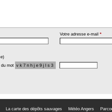
Votre adresse e-mail
*
ce)
e du mot
vk7nhje9jls3
La carte des dépôts sauvages
Météo Angers
Parco