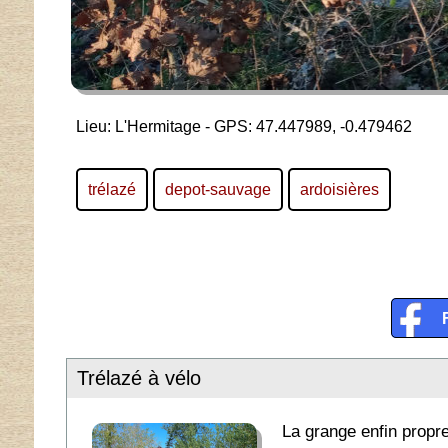
Lieu: L'Hermitage - GPS: 47.447989, -0.479462
trélazé
depot-sauvage
ardoisières
Trélazé à vélo
La grange enfin propr