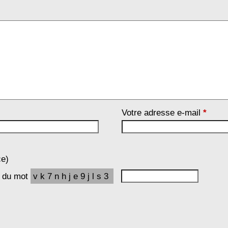
Votre adresse e-mail
*
ce)
e du mot
vk7nhje9jls3