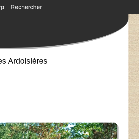
rp
Rechercher
es Ardoisières