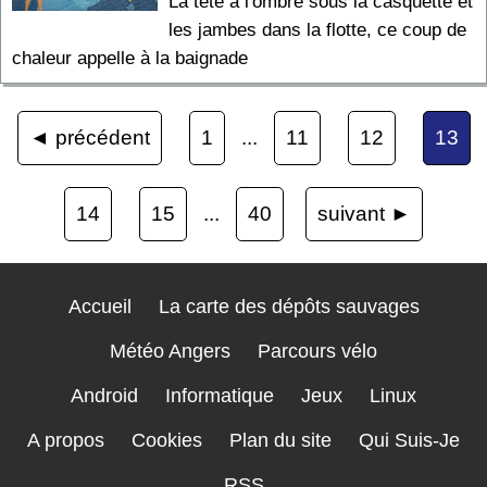
La tête à l'ombre sous la casquette et
les jambes dans la flotte, ce coup de
chaleur appelle à la baignade
◄ précédent
1
...
11
12
13
14
15
...
40
suivant ►
Accueil
La carte des dépôts sauvages
Météo Angers
Parcours vélo
Android
Informatique
Jeux
Linux
A propos
Cookies
Plan du site
Qui Suis-Je
RSS